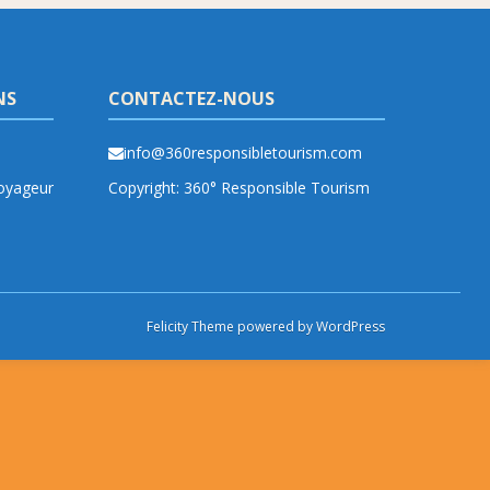
NS
CONTACTEZ-NOUS
info@360responsibletourism.com
yageur
Copyright: 360° Responsible Tourism
Felicity Theme
powered by
WordPress