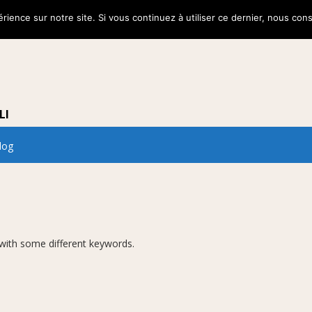
rience sur notre site. Si vous continuez à utiliser ce dernier, nous con
LI
log
 with some different keywords.