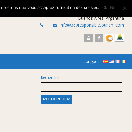
sidérerons que vous acceptez l'utilisation des cookies.
Ok
No
Buenos Aires, Argentina
info@360responsibletourism.com
Langues:
Rechercher :