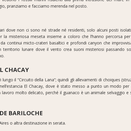
eggio, pranziamo e facciamo merenda nel posto.
i dove non ci sono né strade né residenti, solo alcuni posti isolati 
r la misteriosa meseta insieme a coloro che l’hanno percorsa per t
da continui micto-crateri basaltici e profondi canyon che improvv
n territorio lunare dove il vento crea suoni misteriosi passando so
mo.
EL CHACAY
 lungo il “Circuito della Lana”; quindi gli allevamenti di choiques (stru
co nell’estancia El Chacay, dove è stato messo a punto un modo per
 di un lavoro molto delicato, perché il guanaco è un animale selvaggio e
 DE BARILOCHE
Aires o altra destinazione in serata.