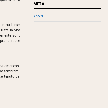
META
Accedi
in cui l’unica
utta la vita.
isamente sono
pra le rocce.
zzi americani)
 assembrare i
 se tenuto per