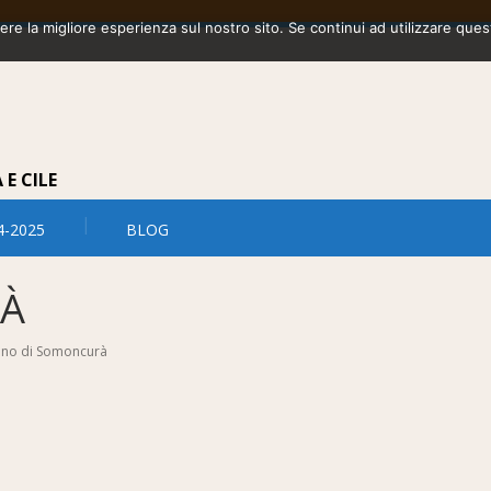
vere la migliore esperienza sul nostro sito. Se continui ad utilizzare que
E CILE
4-2025
BLOG
RÀ
iano di Somoncurà