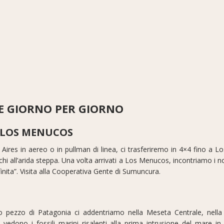
E GIORNO PER GIORNO
– LOS MENUCOS
res in aereo o in pullman di linea, ci trasferiremo in 4×4 fino a Lo
 all’arida steppa. Una volta arrivati a Los Menucos, incontriamo i nos
finita”. Visita alla Cooperativa Gente di Sumuncura.
 pezzo di Patagonia ci addentriamo nella Meseta Centrale, nella l
 vedono i fossili marini risalenti alla prima intrusione del mare in