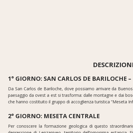
DESCRIZION
1° GIORNO: SAN CARLOS DE BARILOCHE 
Da San Carlos de Bariloche, dove possiamo arrivare da Buenos Ai
paesaggio da ovest a est si trasforma: dalle montagne e dai boschi
che hanno costituito il gruppo di accoglienza turistica “Meseta In
2° GIORNO: MESETA CENTRALE
Per conoscere la formazione geologica di questo straordinario
depressione di Lenzaniyeo, territorio dell’omonima estancia. Si