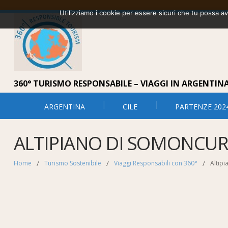
Utilizziamo i cookie per essere sicuri che tu possa a
360° TURISMO RESPONSABILE – VIAGGI IN ARGENTINA 
ARGENTINA
CILE
PARTENZE 202
ALTIPIANO DI SOMONCU
Home
/
Turismo Sostenibile
/
Viaggi Responsabili con 360°
/
Altip