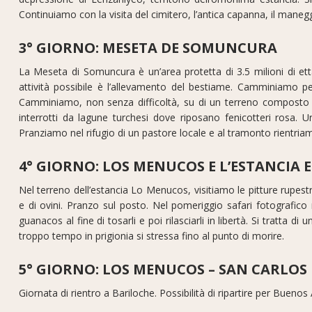
Continuiamo con la visita del cimitero, l’antica capanna, il man
3° GIORNO: MESETA DE SOMUNCURA
La Meseta di Somuncura è un’area protetta di 3.5 milioni di ettar
attività possibile è l’allevamento del bestiame. Camminiamo pe
Camminiamo, non senza difficoltà, su di un terreno composto 
interrotti da lagune turchesi dove riposano fenicotteri rosa. U
Pranziamo nel rifugio di un pastore locale e al tramonto rientria
4° GIORNO: LOS MENUCOS E L’ESTANCIA 
Nel terreno dell’estancia Lo Menucos, visitiamo le pitture rupestri
e di ovini. Pranzo sul posto. Nel pomeriggio safari fotografi
guanacos al fine di tosarli e poi rilasciarli in libertà. Si tratta
troppo tempo in prigionia si stressa fino al punto di morire.
5° GIORNO: LOS MENUCOS – SAN CARLOS
Giornata di rientro a Bariloche. Possibilità di ripartire per Buenos 